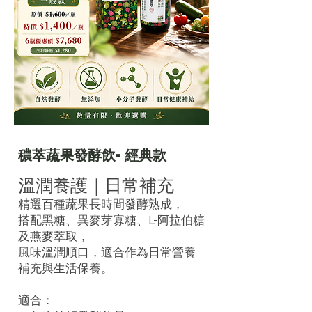
穠萃蔬果發酵飲-經典款
溫潤養護｜日常補充
精選百種蔬果長時間發酵熟成，
搭配黑糖、異麥芽寡糖、L-阿拉伯糖
及燕麥萃取，
風味溫潤順口，適合作為日常營養
補充與生活保養。
適合：