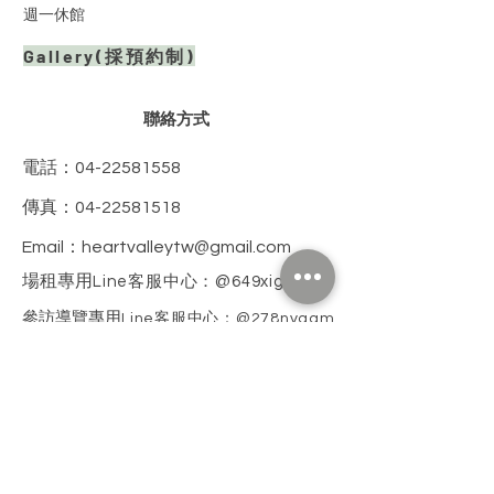
週一休館
Gallery(採預約制)
​聯絡方式
電話：04-22581558
傳真：04-22581518
Email：
heartvalleytw@gmail.com
場租專用
Line客服中心：@649xigzv
參訪導覽專用
Line客服中心：@278nyqqm
​場館地點
​407 台中市西屯區台灣大道三段501號