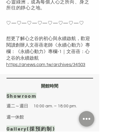
心靈綠洲，成為每個人心之所向、身之
所往的靜心之地。
♡—♡—♡—♡—♡—♡—♡—♡
想更了解心之谷的初心與永續啟航，歡迎
閱讀創辦人文蓓蓓老師《永續心動力》專
欄：《永續心動力》專欄-1｜文蓓蓓：心
之谷的永續啟航
https://anews.com.tw/archives/34503
​開館時間
Showroom
週二～週日
10:00 am. – 18:00 pm.
週一休館
Gallery(採預約制)