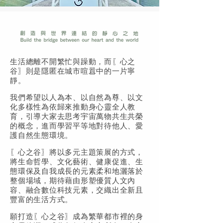
生活總離不開繁忙與躁動，而〖心之
谷〗則是隱匿在城市喧囂中的一片寧
靜。
我們希望以人為本、以自然為尊、以文
化多樣性為依歸來推動身心靈全人教
育，引導大家去思考宇宙萬物共生共榮
的概念，進而學習平等地對待他人、愛
護自然生態環境。
〖心之谷〗將以多元主題策展的方式，
將生命哲學、文化藝術、健康促進、生
態環保及自我成長的元素柔和地灑落於
整個場域，期待藉由形塑優質人文內
容、融合數位科技元素，交織出全新且
豐富的生活方式。
願打造〖心之谷〗成為繁華都市裡的身