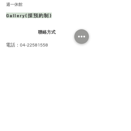
週一休館
Gallery(採預約制)
​聯絡方式
電話：04-22581558
傳真：04-22581518
Email：
heartvalleytw@gmail.com
場租專用
Line客服中心：@649xigzv
參訪導覽專用
Line客服中心：@278nyqqm
​場館地點
​407 台中市西屯區台灣大道三段501號