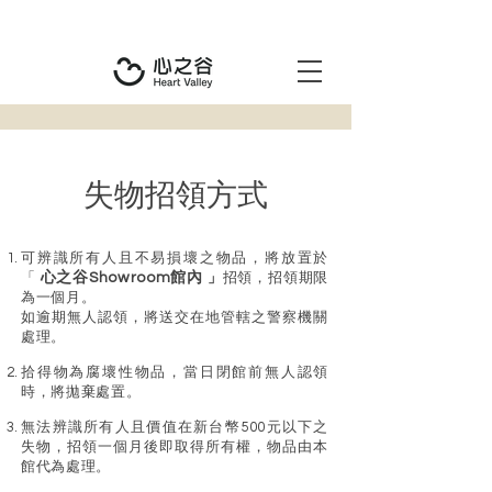
​失物招領方式
可辨識所有人且不易損壞之物品，將放置於
「
心之谷Showroom館內
」
招領，招領期限
為一個月。
如逾期無人認領，將送交在地管轄之警察機關
處理。
拾得物為腐壞性物品，當日閉館前無人認領
時，將拋棄處置。
無法辨識所有人且價值在新台幣500元以下之
失物，招領一個月後即取得所有權，物品由本
館代為處理。